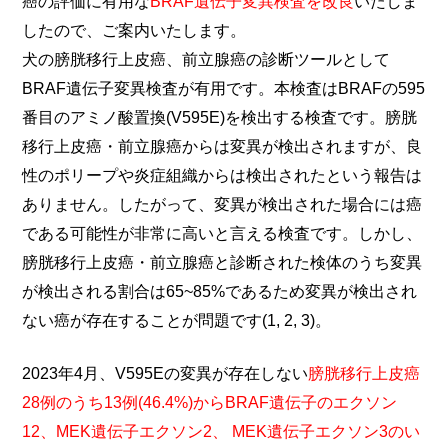
癌の評価に有用な
BRAF遺伝子変異検査を改良
いたしま
したので、ご案内いたします。
犬の膀胱移行上皮癌、前立腺癌の診断ツールとして
BRAF遺伝子変異検査が有用です。本検査はBRAFの595
番目のアミノ酸置換(V595E)を検出する検査です。膀胱
移行上皮癌・前立腺癌からは変異が検出されますが、良
性のポリープや炎症組織からは検出されたという報告は
ありません。したがって、変異が検出された場合には癌
である可能性が非常に高いと言える検査です。しかし、
膀胱移行上皮癌・前立腺癌と診断された検体のうち変異
が検出される割合は65~85%であるため変異が検出され
ない癌が存在することが問題です(1, 2, 3)。
2023年4月、V595Eの変異が存在しない
膀胱移行上皮癌
28例のうち13例(46.4%)からBRAF遺伝子のエクソン
12、MEK遺伝子エクソン2、 MEK遺伝子エクソン3のい