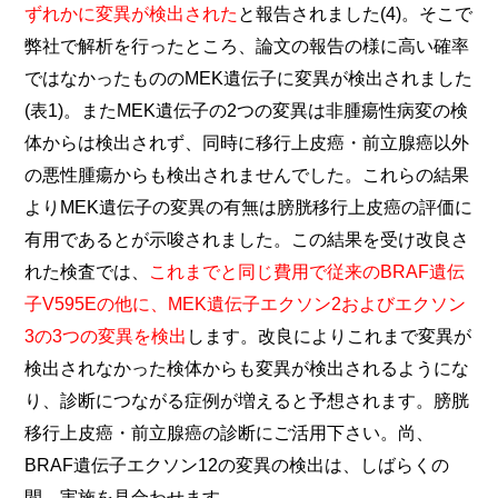
ずれかに変異が検出された
と報告されました(4)。そこで
弊社で解析を行ったところ、論文の報告の様に高い確率
ではなかったもののMEK遺伝子に変異が検出されました
(表1)。またMEK遺伝子の2つの変異は非腫瘍性病変の検
体からは検出されず、同時に移行上皮癌・前立腺癌以外
の悪性腫瘍からも検出されませんでした。これらの結果
よりMEK遺伝子の変異の有無は膀胱移行上皮癌の評価に
有用であるとが示唆されました。この結果を受け改良さ
れた検査では、
これまでと同じ費用で従来のBRAF遺伝
子V595Eの他に、MEK遺伝子エクソン2およびエクソン
3の3つの変異を検出
します。改良によりこれまで変異が
検出されなかった検体からも変異が検出されるようにな
り、診断につながる症例が増えると予想されます。膀胱
移行上皮癌・前立腺癌の診断にご活用下さい。尚、
BRAF遺伝子エクソン12の変異の検出は、しばらくの
間、実施を見合わせます。