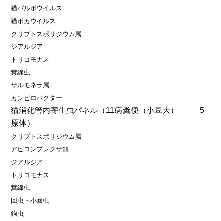
猫パルボウイルス
猫ボカウイルス
クリプトスポリジウム属
ジアルジア
トリコモナス
糞線虫
サルモネラ属
カンピロバクター
猫消化管内寄生虫パネル（11病
糞便（小豆大）
5
原体）
クリプトスポリジウム属
アピコンプレクサ類
ジアルジア
トリコモナス
糞線虫
回虫・小回虫
鉤虫