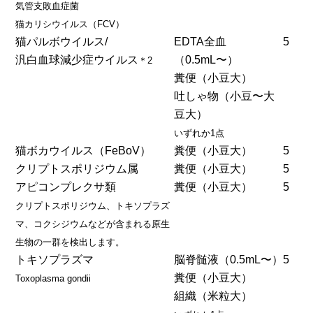
気管支敗血症菌
猫カリシウイルス（FCV）
猫パルボウイルス/
EDTA全血
5
汎白血球減少症ウイルス
（0.5mL〜）
＊2
糞便（小豆大）
吐しゃ物（小豆〜大
豆大）
いずれか1点
猫ボカウイルス（FeBoV）
糞便（小豆大）
5
クリプトスポリジウム属
糞便（小豆大）
5
アピコンプレクサ類
糞便（小豆大）
5
クリプトスポリジウム、トキソプラズ
マ、コクシジウムなどが含まれる原生
生物の一群を検出します。
トキソプラズマ
脳脊髄液（0.5mL〜）
5
糞便（小豆大）
Toxoplasma gondii
組織（米粒大）