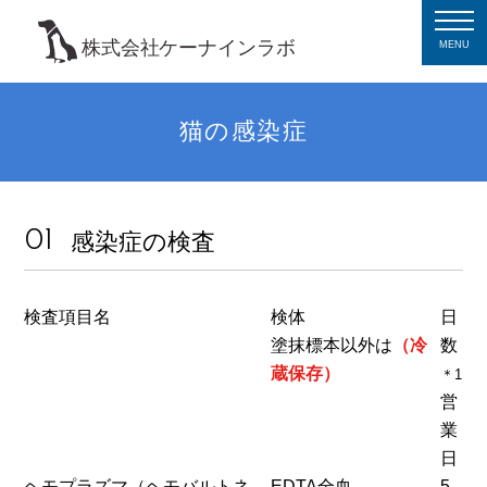
MENU
猫の感染症
感染症の検査
検査項目名
検体
日
塗抹標本以外は
（冷
数
蔵保存）
＊1
営
業
日
ヘモプラズマ（ヘモバルトネ
EDTA全血
5