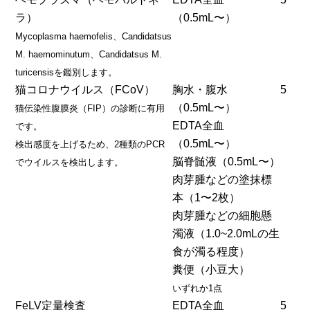
ラ）
（0.5mL〜）
Mycoplasma haemofelis、Candidatsus
M. haemominutum、Candidatsus M.
turicensisを鑑別します。
猫コロナウイルス（FCoV）
胸水・腹水
5
（0.5mL〜）
猫伝染性腹膜炎（FIP）の診断に有用
EDTA全血
です。
（0.5mL〜）
検出感度を上げるため、2種類のPCR
脳脊髄液（0.5mL〜）
でウイルスを検出します。
肉芽腫などの塗抹標
本（1〜2枚）
肉芽腫などの細胞懸
濁液（1.0~2.0mLの生
食が濁る程度）
糞便（小豆大）
いずれか1点
FeLV定量検査
EDTA全血
5