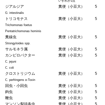
いずれか1点
ジアルジア
糞便（小豆大）
5
G. intestinalis
トリコモナス
糞便（小豆大）
5
Trichomonas foetus
Pentatrichomonas hominis
糞線虫
糞便（小豆大）
5
Strongyloides spp.
サルモネラ属
糞便（小豆大）
5
カンピロバクター
糞便（小豆大）
5
C. jejuni
C. coli
クロストリジウム
糞便（小豆大）
5
C. perfringens α-Toxin
回虫・小回虫
糞便（小豆大）
5
鉤虫
糞便（小豆大）
5
鞭虫
糞便（小豆大）
5
マンソン裂頭条虫
糞便（小豆大）
5