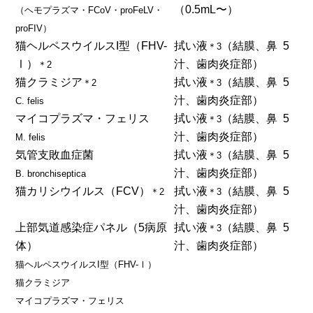
（0.5mL〜）
（ヘモプラズマ・FCoV・proFeLV・
proFIV）
猫ヘルペスウイルスI型（FHV-
拭い液
（結膜、鼻
5
＊3
Ⅰ）
汁、歯肉炎症部）
＊2
猫クラミジア
拭い液
（結膜、鼻
5
＊2
＊3
汁、歯肉炎症部）
C. felis
マイコプラズマ・フェリス
拭い液
（結膜、鼻
5
＊3
汁、歯肉炎症部）
M. felis
気管支敗血症菌
拭い液
（結膜、鼻
5
＊3
汁、歯肉炎症部）
B. bronchiseptica
猫カリシウイルス（FCV）
拭い液
（結膜、鼻
5
＊2
＊3
汁、歯肉炎症部）
上部気道感染症パネル（5病原
拭い液
（結膜、鼻
5
＊3
体）
汁、歯肉炎症部）
猫ヘルペスウイルスI型（FHV-Ⅰ）
猫クラミジア
マイコプラズマ・フェリス