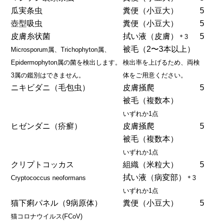
瓜実条虫
糞便（小豆大）
5
壺型吸虫
糞便（小豆大）
5
皮膚糸状菌
拭い液（皮膚）
5
＊3
被毛（2〜3本以上）
Microsporum属、Trichophyton属、
Epidermophyton属の菌を検出します。
検出率を上げるため、両検
3属の鑑別はできません。
体をご用意ください。
ニキビダニ（毛包虫）
皮膚掻爬
5
被毛（複数本）
いずれか1点
ヒゼンダニ（疥癬）
皮膚掻爬
5
被毛（複数本）
いずれか1点
クリプトコッカス
組織（米粒大）
5
拭い液（病変部）
Cryptococcus neoformans
＊3
いずれか1点
猫下痢パネル（9病原体）
糞便（小豆大）
5
猫コロナウイルス(FCoV)