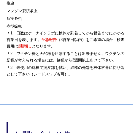
鞭虫
マンソン裂頭条虫
瓜実条虫
壺型吸虫
＊1 日数はケーナインラボに検体が到着してから報告までにかかる
営業日を表します。
至急報告
（3営業日以内）をご希望の場合、検査
費用は
2割増し
となります。
＊2 ワクチン株と天然株を区別することは出来ません。ワクチンの
影響が考えられる場合には、接種から3週間以上あけて下さい。
＊3 未使用の綿棒で病変部を拭い、綿棒の先端を検体容器に切り落
として下さい（シードスワブも可）。