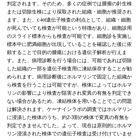
判定されます。そのため、多くの症例では腫瘤の針生検
または切除生検により採取された組織・細胞が推奨され
ます。また、c-kit遺伝子検査の利点として、組織・細胞
が死んでいても検査が可能という特徴があり、細胞診用
のスライド標本からも検査が可能です。細胞診を実施し
標本中に肥満細胞が出現していることを確認した後に依
頼することで目的の腫瘍における遺伝子解析が行えま
す。また、病理診断を行う場合には、可能であれば切除
した組織の一部を遺伝子検査用に凍結保存することが勧
められます。病理診断後にホルマリンで固定した組織か
ら検査を行うことは可能ですが、検体によってはホルマ
リンの影響により検査が阻害され変異の有無を判定でき
ない場合があるため、凍結検体を用いることでこの問題
は解決されます。ケーナインラボの調査ではホルマリン
に浸漬した検体のうち、約2-3割の検体で変異の有無を
判定できませんでした。よって、現在は原則的にホルマ
リン浸漬された検体での遺伝子検査は受け付けていませ