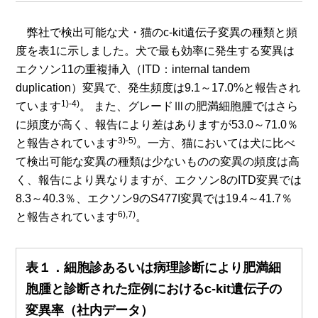
弊社で検出可能な犬・猫のc-kit遺伝子変異の種類と頻
度を表1に示しました。犬で最も効率に発生する変異は
エクソン11の重複挿入（ITD：internal tandem
duplication）変異で、発生頻度は9.1～17.0%と報告され
1)-4)
ています
。 また、グレードⅢの肥満細胞腫ではさら
に頻度が高く、報告により差はありますが53.0～71.0％
3)-5)
と報告されています
。一方、猫においては犬に比べ
て検出可能な変異の種類は少ないものの変異の頻度は高
く、報告により異なりますが、エクソン8のITD変異では
8.3～40.3％、エクソン9のS477I変異では19.4～41.7％
6),7)
と報告されています
。
表１．細胞診あるいは病理診断により肥満細
胞腫と診断された症例におけるc-kit遺伝子の
変異率（社内データ）