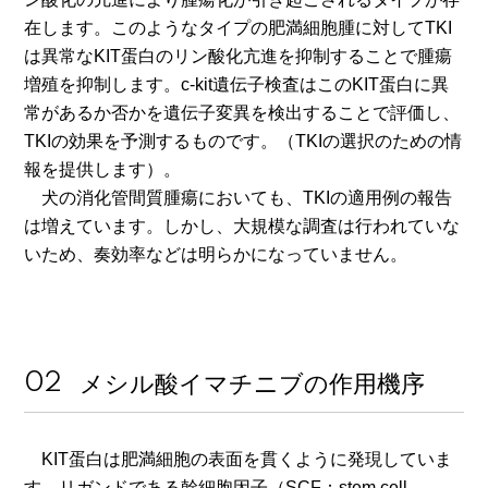
在します。このようなタイプの肥満細胞腫に対してTKI
は異常なKIT蛋白のリン酸化亢進を抑制することで腫瘍
増殖を抑制します。c-kit遺伝子検査はこのKIT蛋白に異
常があるか否かを遺伝子変異を検出することで評価し、
TKIの効果を予測するものです。（TKIの選択のための情
報を提供します）。
犬の消化管間質腫瘍においても、TKIの適用例の報告
は増えています。しかし、大規模な調査は行われていな
いため、奏効率などは明らかになっていません。
メシル酸イマチニブの作用機序
KIT蛋白は肥満細胞の表面を貫くように発現していま
す。リガンドである幹細胞因子（SCF：stem cell