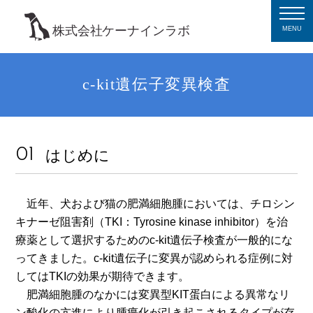
MENU
c-kit遺伝子変異検査
はじめに
近年、犬および猫の肥満細胞腫においては、チロシン
キナーゼ阻害剤（TKI：Tyrosine kinase inhibitor）を治
療薬として選択するためのc-kit遺伝子検査が一般的にな
ってきました。c-kit遺伝子に変異が認められる症例に対
してはTKIの効果が期待できます。
肥満細胞腫のなかには変異型KIT蛋白による異常なリ
ン酸化の亢進により腫瘍化が引き起こされるタイプが存