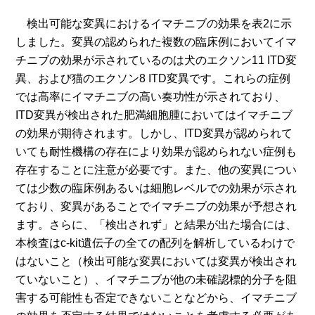
検出可能な変異におけるイマチニブの効果を表2に示
しました。変異の認められた複数の臨床例においてイマ
チニブの効果が示されているのは犬のエクソン11 ITD変
異、および猫のエクソン8 ITD変異です。これらの症例
では高率にイマチニブの高い奏功性が示されており、
ITD変異が検出された肥満細胞腫においてはイマチニブ
の効果が期待されます。しかし、ITD変異が認められて
いても耐性機構の存在により効果が認められない症例も
存在することに注意が必要です。また、他の変異につい
ては少数の臨床例あるいは細胞レベルでの効果が示され
ており、変異があることでイマチニブの効果が予想され
ます。さらに、「検出されず」と結果が出た場合には、
本検査はc-kit遺伝子の全ての配列を解析しているわけで
はないこと（検出可能な変異においては変異が検出され
ていないこと）、イマチニブが他の未確認標的分子を阻
害する可能性も否定できないことなどから、イマチニブ